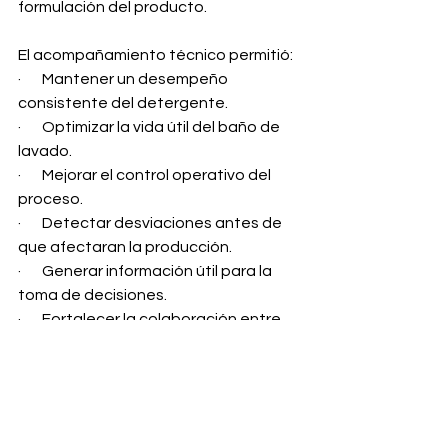
formulación del producto.
El acompañamiento técnico permitió:
·       Mantener un desempeño 
consistente del detergente.
·       Optimizar la vida útil del baño de 
lavado.
·       Mejorar el control operativo del 
proceso.
·       Detectar desviaciones antes de 
que afectaran la producción.
·       Generar información útil para la 
toma de decisiones.
·       Fortalecer la colaboración entre 
cliente y proveedor.
Conclusión
El desarrollo de detergentes 
especializados es solo una parte de 