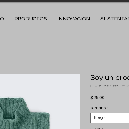
IO
PRODUCTOS
INNOVACIÓN
SUSTENTAB
Soy un pro
SKU: 21753712351725
Precio
$25.00
Tamaño
*
Elegir