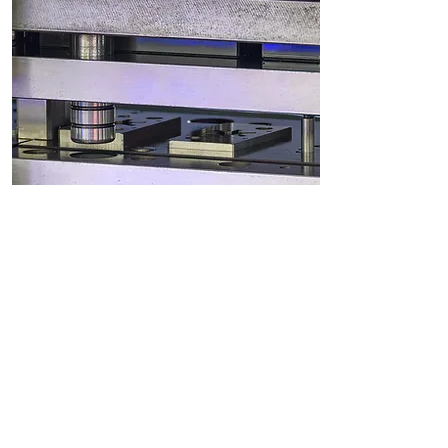
METALES /
ESTAMPADO
DISTINTOS PROCESOS Y ALEACIONES
Lubricantes minerales, sintéticos,
semisintéticos, semievanescentes